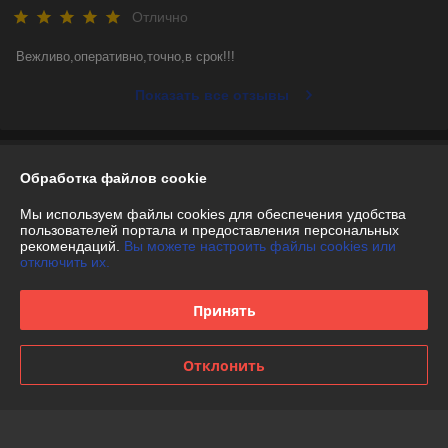
Отлично
Вежливо,оперативно,точно,в срок!!!
Показать все отзывы
О нас
Обработка файлов cookie
Контакты
Мы используем файлы cookies для обеспечения удобства
пользователей портала и предоставления персональных
рекомендаций.
Вы можете настроить файлы cookies или
Доставка и оплата
отключить их.
График работы
Принять
Полная версия сайта
Отклонить
Политика обработки cookies
Сайт создан на платформе Deal.by