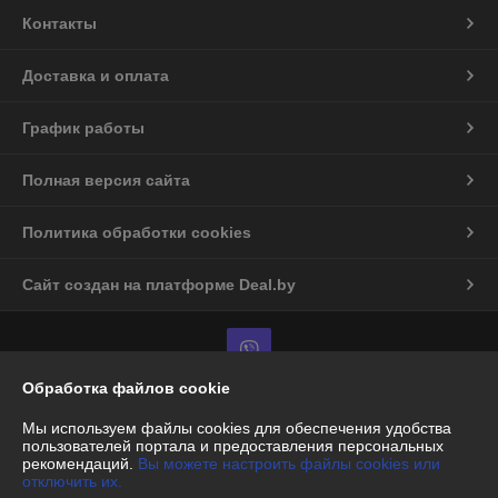
Контакты
Доставка и оплата
График работы
Полная версия сайта
Политика обработки cookies
Сайт создан на платформе Deal.by
Обработка файлов cookie
Информация для покупателя
Мы используем файлы cookies для обеспечения удобства
пользователей портала и предоставления персональных
Юридическое лицо:
ООО "ЛЕКСИТРЕЙД"
рекомендаций.
Вы можете настроить файлы cookies или
220112, г. Минск ул.Прушинских 31а, пом 86
отключить их.